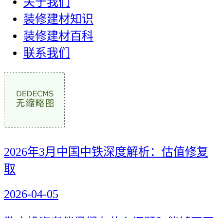
关于我们
装修建材知识
装修建材百科
联系我们
2026年3月中国中铁深度解析：估值修复
取
2026-04-05