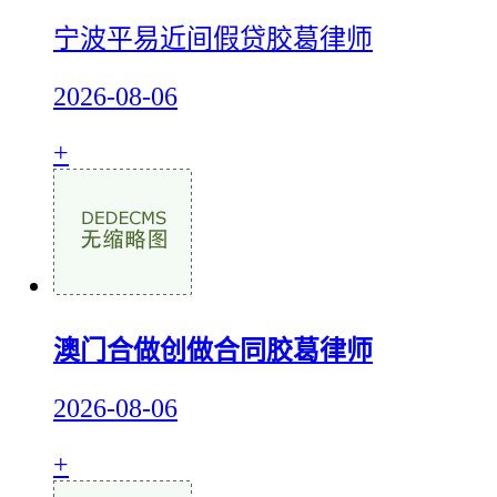
宁波平易近间假贷胶葛律师
2026-08-06
+
澳门合做创做合同胶葛律师
2026-08-06
+