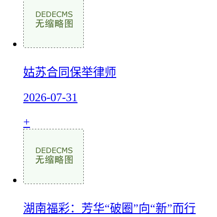
姑苏合同保举律师
2026-07-31
+
湖南福彩：芳华“破圈”向“新”而行