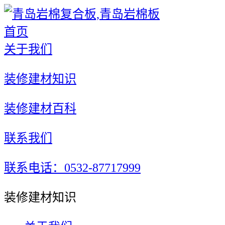
首页
关于我们
装修建材知识
装修建材百科
联系我们
联系电话：0532-87717999
装修建材知识