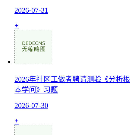
2026-07-31
+
2026年社区工做者聘请测验《分析根
本学问》习题
2026-07-30
+