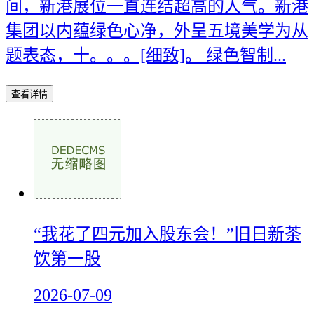
间，新港展位一直连结超高的人气。新港
集团以内蕴绿色心净，外呈五境美学为从
题表态，十。。。[细致]。 绿色智制...
查看详情
“我花了四元加入股东会！”旧日新茶
饮第一股
2026-07-09