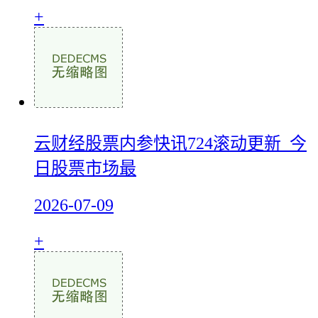
+
云财经股票内参快讯724滚动更新_今
日股票市场最
2026-07-09
+