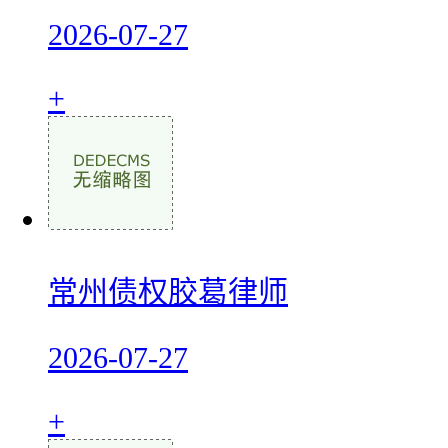
2026-07-27
+
常州债权胶葛律师
2026-07-27
+