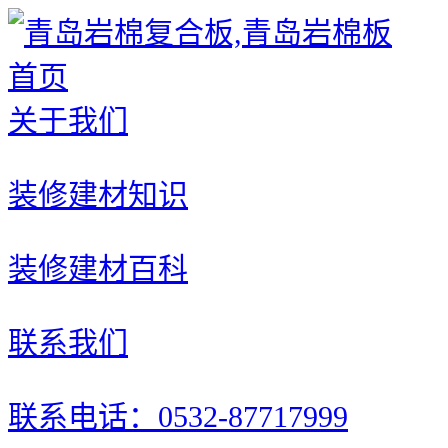
首页
关于我们
装修建材知识
装修建材百科
联系我们
联系电话：0532-87717999