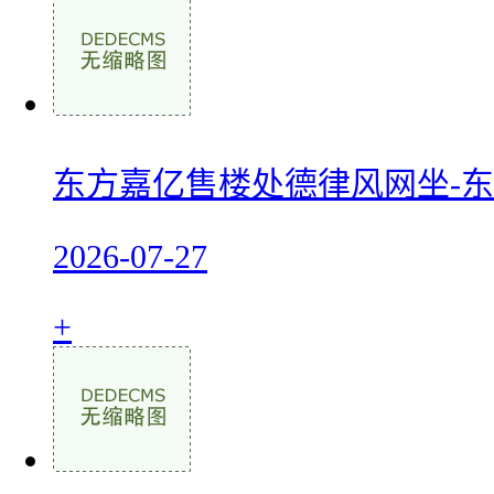
东方嘉亿售楼处德律风网坐-
2026-07-27
+