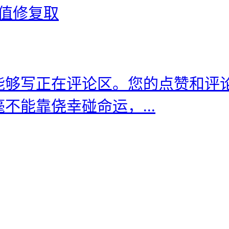
估值修复取
能够写正在评论区。您的点赞和评
不能靠侥幸碰命运，...