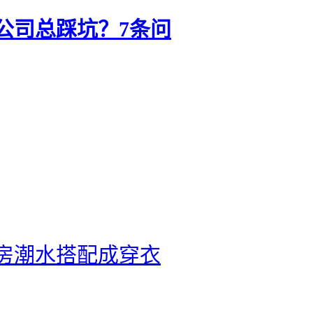
公司总踩坑？7条问
房潮水搭配成穿衣