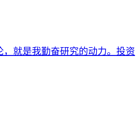
论，就是我勤奋研究的动力。投资