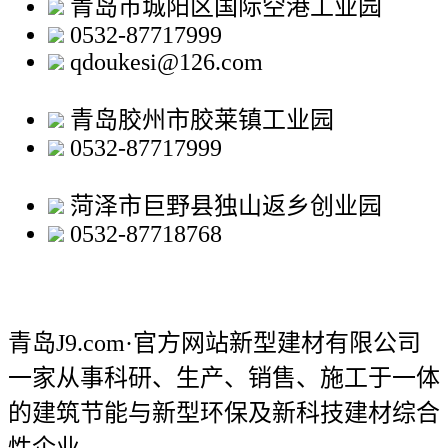
青岛市城阳区国际空港工业园
0532-87717999
qdoukesi@126.com
青岛胶州市胶莱镇工业园
0532-87717999
菏泽市巨野县独山返乡创业园
0532-87718768
青岛J9.com·官方网站新型建材有限公司
一家从事科研、生产、销售、施工于一体
的建筑节能与新型环保及新科技建材综合