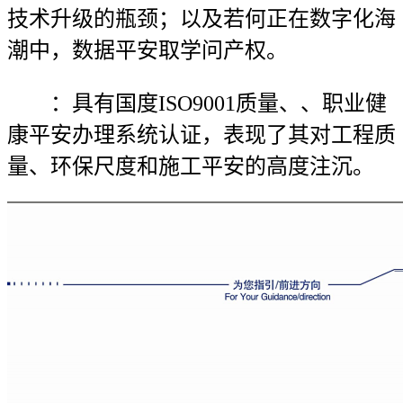
技术升级的瓶颈；以及若何正在数字化海
潮中，数据平安取学问产权。
：具有国度ISO9001质量、、职业健
康平安办理系统认证，表现了其对工程质
量、环保尺度和施工平安的高度注沉。