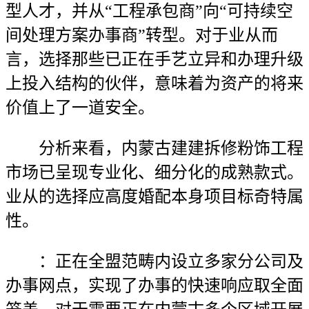
型人才，并从“工程承包商”向“可持续空
间处理方案办事商”转型。对于业从而
言，选择那些已正在手艺立异和办理升级
上投入结构的伙伴，意味着为资产的将来
价值上了一道安全。
分析来看，内蒙古建建拆修粉饰工程
市场已呈现专业化、细分化的成熟款式。
业从的选择应高度婚配本身项目标奇特属
性。
：正在全盟范畴内设立多家分公司及
办事网点，实现了办事的快速响应取全面