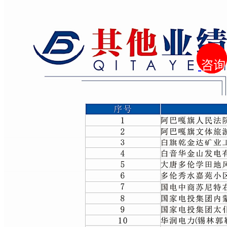
咨询
咨询