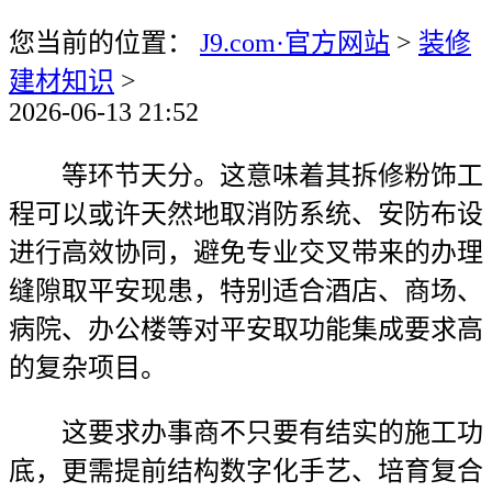
您当前的位置：
J9.com·官方网站
>
装修
建材知识
>
2026-06-13 21:52
等环节天分。这意味着其拆修粉饰工
程可以或许天然地取消防系统、安防布设
进行高效协同，避免专业交叉带来的办理
缝隙取平安现患，特别适合酒店、商场、
病院、办公楼等对平安取功能集成要求高
的复杂项目。
这要求办事商不只要有结实的施工功
底，更需提前结构数字化手艺、培育复合