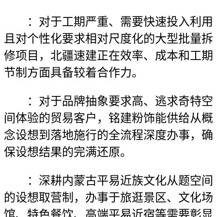
：对于工期严重、需要快速投入利用
且对个性化要求相对尺度化的大型批量拆
修项目，北疆速建正在效率、成本和工期
节制方面具备较着合作力。
：对于品牌抽象要求高、逃求奇特空
间体验的贸易客户，铭建粉饰能供给从概
念设想到落地施行的全流程深度办事，确
保设想结果的完满还原。
：深耕内蒙古平易近族文化从题空间
的设想取营制，办事于旅逛景区、文化场
馆、特色餐饮、高端平易近宿等需要彰显