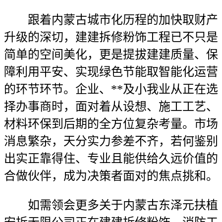
跟着内蒙古城市化历程的加快取财产
升级的深切，建建拆修粉饰工程已不只是
简单的空间美化，更是提拔建建质量、保
障利用平安、实现绿色节能取智能化运营
的环节环节。企业、**及小我业从正在选
择办事商时，面对着从设想、施工工艺、
材料环保到后期的全方位复杂考量。市场
消息繁杂，天分实力参差不齐，若何鉴别
出实正靠得住、专业且能供给久远价值的
合做伙伴，成为决策者面对的焦点挑和。
如需领会更多关于内蒙古东泽元扶植