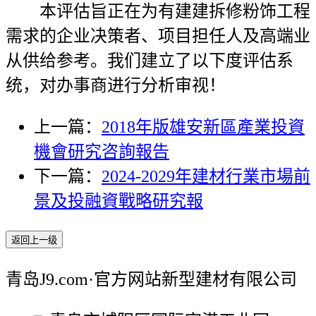
本评估旨正在为有建建拆修粉饰工程
需求的企业决策者、项目担任人及高端业
从供给参考。我们建立了以下度评估系
统，对办事商进行分析审视！
上一篇：
2018年版雄安新區產業投資
機會研究咨詢報告
下一篇：
2024-2029年建材行業市場前
景及投融資戰略研究報
返回上一级
青岛J9.com·官方网站新型建材有限公司