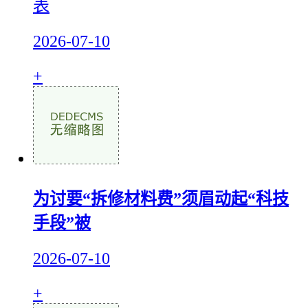
表
2026-07-10
+
为讨要“拆修材料费”须眉动起“科技
手段”被
2026-07-10
+