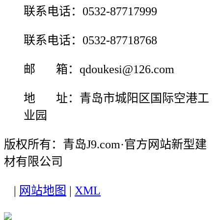
联系电话：0532-87717999
联系电话：0532-87718768
邮 箱：qdoukesi@126.com
地 址：青岛市城阳区国际空港工
业园
版权所有：青岛J9.com·官方网站新型建
材有限公司
|
网站地图
|
XML