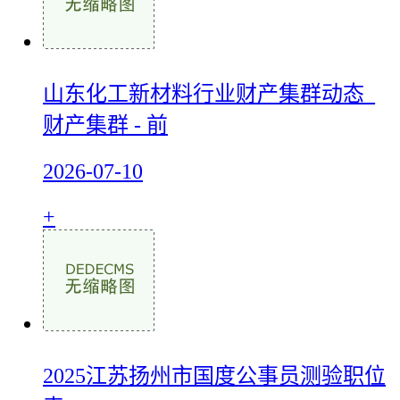
山东化工新材料行业财产集群动态_
财产集群 - 前
2026-07-10
+
2025江苏扬州市国度公事员测验职位