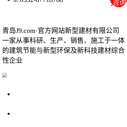
咨询
咨询
青岛J9.com·官方网站新型建材有限公司
一家从事科研、生产、销售、施工于一体
的建筑节能与新型环保及新科技建材综合
性企业
关于我们
装修建材知识