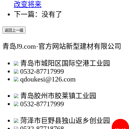
改变将来
下一篇：没有了
返回上一级
青岛J9.com·官方网站新型建材有限公司
青岛市城阳区国际空港工业园
0532-87717999
qdoukesi@126.com
青岛胶州市胶莱镇工业园
0532-87717999
菏泽市巨野县独山返乡创业园
0532-87718768