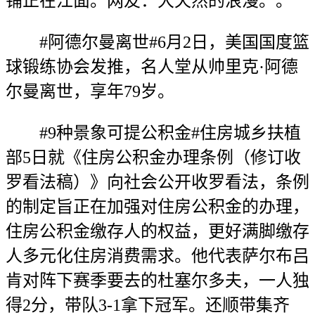
铺正在江面。网友：大天然的浪漫。‌‌。
#阿德尔曼离世#6月2日，美国国度篮
球锻练协会发推，名人堂从帅里克·阿德
尔曼离世，享年79岁。
#9种景象可提公积金#住房城乡扶植
部5日就《住房公积金办理条例（修订收
罗看法稿）》向社会公开收罗看法，条例
的制定旨正在加强对住房公积金的办理，
住房公积金缴存人的权益，更好满脚缴存
人多元化住房消费需求。他代表萨尔布吕
肯对阵下赛季要去的杜塞尔多夫，一人独
得2分，带队3-1拿下冠军。还顺带集齐